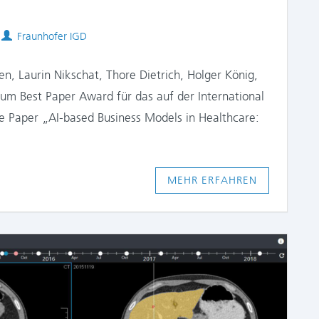
Authors
Fraunhofer IGD
en, Laurin Nikschat, Thore Dietrich, Holger König,
um Best Paper Award für das auf der International
e Paper „AI-based Business Models in Healthcare:
MEHR ERFAHREN
COMME