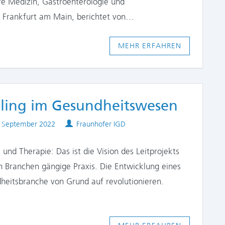
ere Medizin, Gastroenterologie und
m Frankfurt am Main, berichtet von…
MEHR ERFAHREN
illing im Gesundheitswesen
lished
Authors
. September 2022
Fraunhofer IGD
 und Therapie: Das ist die Vision des Leitprojekts
en Branchen gängige Praxis. Die Entwicklung eines
heitsbranche von Grund auf revolutionieren.