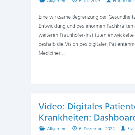
Posted
Published
Authors
Allgemein
6. Juli 2023
Fraunhofer
in
on
Eine wirksame Begrenzung der Gesundheits
Entwicklung und des enormen Fachkräftem
weiteren Fraunhofer-Instituten entwickelt
deshalb die Vision des digitalen Patienten
Mediziner…
Video: Digitales Patien
Krankheiten: Dashboard
Posted
Published
Aut
Allgemein
6. Dezember 2022
Fra