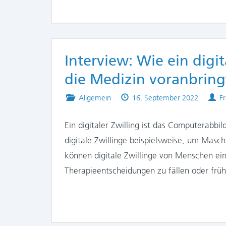
Interview: Wie ein digi
die Medizin voranbring
Posted
Published
A
Allgemein
16. September 2022
F
in
on
Ein digitaler Zwilling ist das Computerabbi
digitale Zwillinge beispielsweise, um Masc
können digitale Zwillinge von Menschen e
Therapieentscheidungen zu fällen oder frü