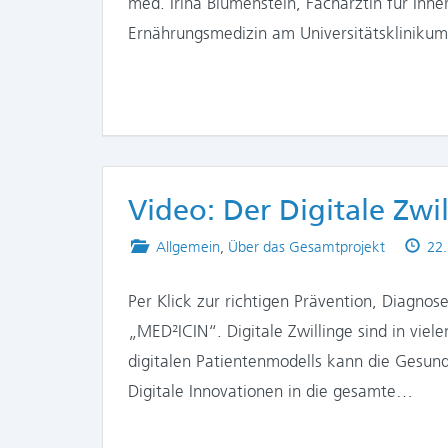
med. Irina Blumenstein, Fachärztin für Inn
Ernährungsmedizin am Universitätskliniku
Video: Der Digitale Zw
Posted
Pub
Allgemein
,
Über das Gesamtprojekt
22
in
on
Per Klick zur richtigen Prävention, Diagnose
„MED²ICIN“. Digitale Zwillinge sind in viel
digitalen Patientenmodells kann die Gesund
Digitale Innovationen in die gesamte…