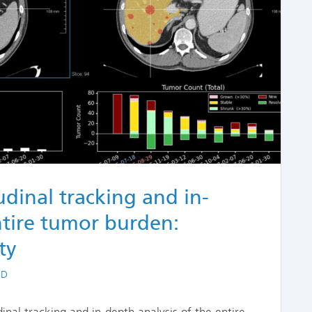
dinal tracking and in-
ntire tumor burden:
ty
GD