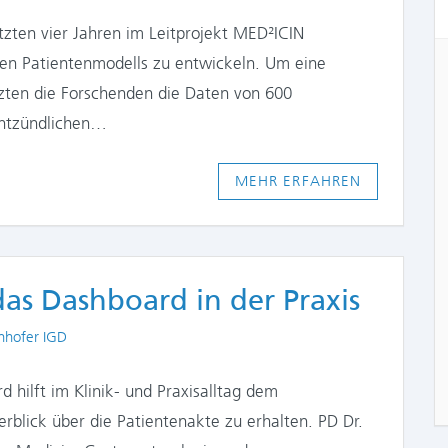
tzten vier Jahren im Leitprojekt MED²ICIN
len Patientenmodells zu entwickeln. Um eine
tzten die Forschenden die Daten von 600
entzündlichen…
MEHR ERFAHREN
das Dashboard in der Praxis
ors
nhofer IGD
d hilft im Klinik- und Praxisalltag dem
rblick über die Patientenakte zu erhalten. PD Dr.