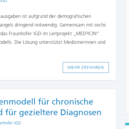
 IGD
ausgaben ist aufgrund der demografischen
angels dringend notwendig. Gemeinsam mit sechs
e das Fraunhofer IGD im Leitprojekt „MED²ICIN“
modells. Die Lösung unterstützt Medizinerinnen und
MEHR ERFAHREN
tenmodell für chronische
 für gezieltere Diagnosen
hors
unhofer IGD