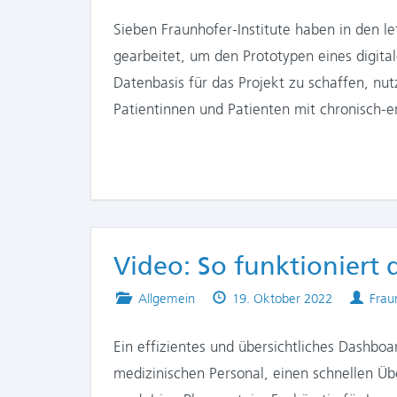
in
on
Sieben Fraunhofer-Institute haben in den le
gearbeitet, um den Prototypen eines digita
Datenbasis für das Projekt zu schaffen, nu
Patientinnen und Patienten mit chronisch-
Video: So funktioniert 
Posted
Published
Auth
Allgemein
19. Oktober 2022
Frau
in
on
Ein effizientes und übersichtliches Dashboar
medizinischen Personal, einen schnellen Übe