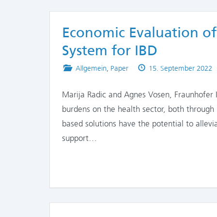
Economic Evaluation of 
System for IBD
Posted
Published
Allgemein
,
Paper
15. September 2022
in
on
Marija Radic and Agnes Vosen, Fraunhofer 
burdens on the health sector, both through r
based solutions have the potential to allevia
support…