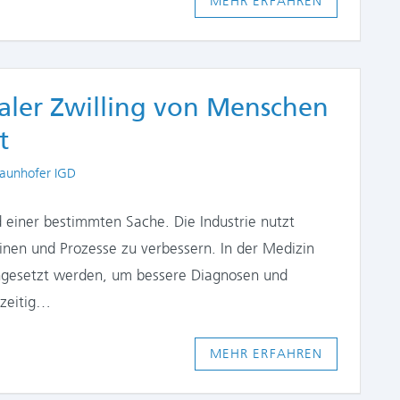
MEHR ERFAHREN
taler Zwilling von Menschen
t
uthors
raunhofer IGD
ld einer bestimmten Sache. Die Industrie nutzt
hinen und Prozesse zu verbessern. In der Medizin
ingesetzt werden, um bessere Diagnosen und
hzeitig…
MEHR ERFAHREN