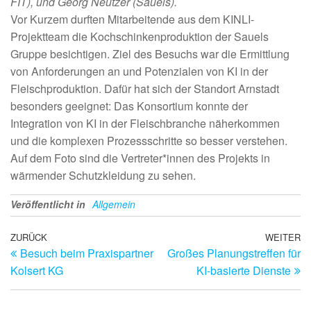
FIT), und Georg Neutzer (Sauels).
Vor Kurzem durften Mitarbeitende aus dem KINLI-
Projektteam die Kochschinkenproduktion der Sauels
Gruppe besichtigen. Ziel des Besuchs war die Ermittlung
von Anforderungen an und Potenzialen von KI in der
Fleischproduktion. Dafür hat sich der Standort Arnstadt
besonders geeignet: Das Konsortium konnte der
Integration von KI in der Fleischbranche näherkommen
und die komplexen Prozessschritte so besser verstehen.
Auf dem Foto sind die Vertreter*innen des Projekts in
wärmender Schutzkleidung zu sehen.
Veröffentlicht in
Allgemein
Beitrags-
Vorheriger
ZURÜCK
WEITER
Nä
Besuch beim Praxispartner
Großes Planungstreffen für
Beitrag
Be
Navigation
Kolsert KG
KI-basierte Dienste