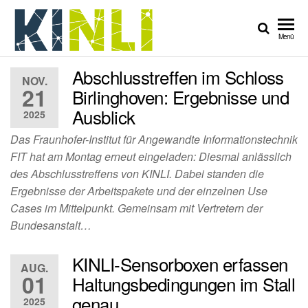
Zum
Inhalt
KINLI
KI für nachhaltige
Menü
springen
Lebensmittelqualität
Abschlusstreffen im Schloss
NOV.
21
Birlinghoven: Ergebnisse und
Ausblick
2025
Das Fraunhofer-Institut für Angewandte Informationstechnik
FIT hat am Montag erneut eingeladen: Diesmal anlässlich
des Abschlusstreffens von KINLI. Dabei standen die
Ergebnisse der Arbeitspakete und der einzelnen Use
Cases im Mittelpunkt. Gemeinsam mit Vertretern der
Bundesanstalt…
KINLI-Sensorboxen erfassen
AUG.
01
Haltungsbedingungen im Stall
genau
2025