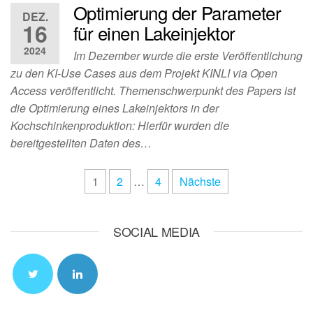
Optimierung der Parameter
DEZ.
16
für einen Lakeinjektor
2024
Im Dezember wurde die erste Veröffentlichung
zu den KI-Use Cases aus dem Projekt KINLI via Open
Access veröffentlicht. Themenschwerpunkt des Papers ist
die Optimierung eines Lakeinjektors in der
Kochschinkenproduktion: Hierfür wurden die
bereitgestellten Daten des…
Seitennummerierung
1
2
…
4
Nächste
der
Beiträge
SOCIAL MEDIA