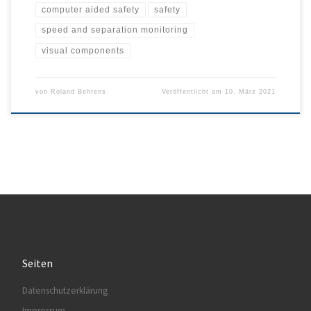
computer aided safety
safety
speed and separation monitoring
visual components
von
Roland Behrens
Veröffentlicht am
10. März 2021
Seiten
Datenschutzerklärung
Impressum