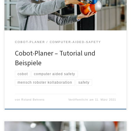
COBOT-PLANER
COMPUTER-AIDED-SAFETY
Cobot-Planer – Tutorial und
Beispiele
cobot
computer aided safety
mensch roboter kollaboration
safety
von
Roland Behrens
Veröffentlicht am
11. März 2021