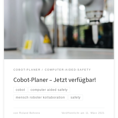
Sichere MRK-Applikationen einfach und schnell planen! Mit der
neuen webbasierten Planungshilfe des Fraunhofer IFF wird das
endlich möglich.
COBOT-PLANER
COMPUTER-AIDED-SAFETY
Cobot-Planer – Jetzt verfügbar!
cobot
computer aided safety
mensch roboter kollaboration
safety
von
Roland Behrens
Veröffentlicht am
11. März 2021