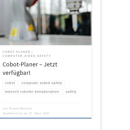
Sichere MRK-Applikationen einfach und schnell
planen! Mit der neuen webbasierten Planungshilfe
des Fraunhofer IFF wird das endlich möglich.
COBOT-PLANER
COMPUTER-AIDED-SAFETY
Cobot-Planer – Jetzt
verfügbar!
cobot
computer aided safety
mensch roboter kollaboration
safety
von
Roland Behrens
Veröffentlicht am
11. März 2021