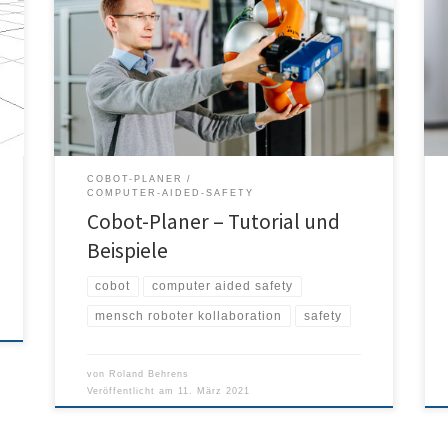
Unser Video-Tutorial zeigt Ihnen, wie Sie den Cobot-
e
Planer bedienen und wir er funktioniert. Außerdem
finden Sie hier spannende Beispiele, die wir auf
Ihrem Wunsch gerne ausbauen.
COBOT-PLANER
COMPUTER-AIDED-SAFETY
Cobot-Planer – Tutorial und
Beispiele
cobot
computer aided safety
mensch roboter kollaboration
safety
von
Roland Behrens
Veröffentlicht am
11. März 2021