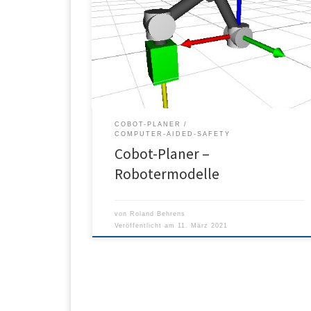
Finden Sie hier kostenfreie Robotermodelle, die Si
direkt im Cobot-Planer verwenden können.
COBOT-PLANER
COMPUTER-AIDED-SAFETY
Cobot-Planer –
Robotermodelle
von
Roland Behrens
Veröffentlicht am
11. März 2021