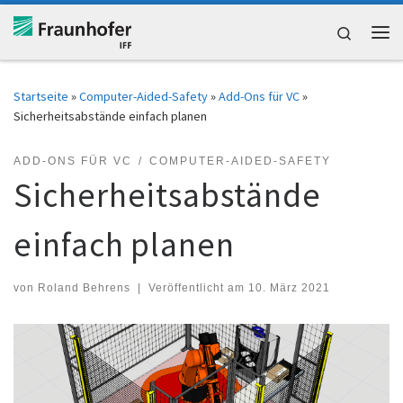
Zum Inhalt springen
Search
Me
Startseite
»
Computer-Aided-Safety
»
Add-Ons für VC
»
Sicherheitsabstände einfach planen
ADD-ONS FÜR VC
COMPUTER-AIDED-SAFETY
Sicherheitsabstände
einfach planen
von
Roland Behrens
|
Veröffentlicht am
10. März 2021