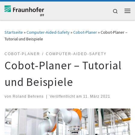
Zum Inhalt springen
Search
Me
Startseite
»
Computer-Aided-Safety
»
Cobot-Planer
»
Cobot-Planer –
Tutorial und Beispiele
COBOT-PLANER
COMPUTER-AIDED-SAFETY
Cobot-Planer – Tutorial
und Beispiele
von
Roland Behrens
|
Veröffentlicht am
11. März 2021