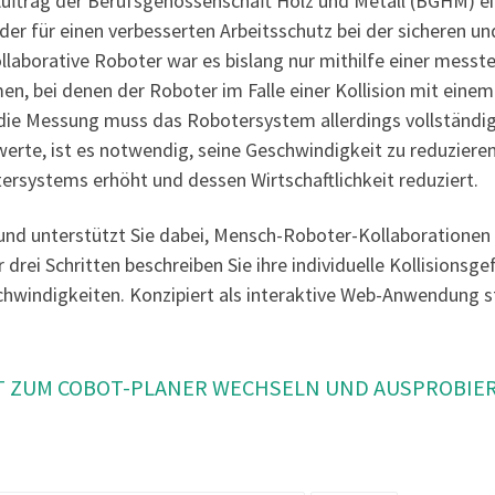
Auftrag der Berufsgenossenschaft Holz und Metall (BGHM) e
r für einen verbesserten Arbeitsschutz bei der sicheren und
ollaborative Roboter war es bislang nur mithilfe einer mess
, bei denen der Roboter im Falle einer Kollision mit ein
r die Messung muss das Robotersystem allerdings vollstän
erte, ist es notwendig, seine Geschwindigkeit zu reduzieren. 
ersystems erhöht und dessen Wirtschaftlichkeit reduziert.
und unterstützt Sie dabei, Mensch-Roboter-Kollaborationen 
 drei Schritten beschreiben Sie ihre individuelle Kollisionsg
hwindigkeiten. Konzipiert als interaktive Web-Anwendung st
T ZUM COBOT-PLANER WECHSELN UND AUSPROBIE