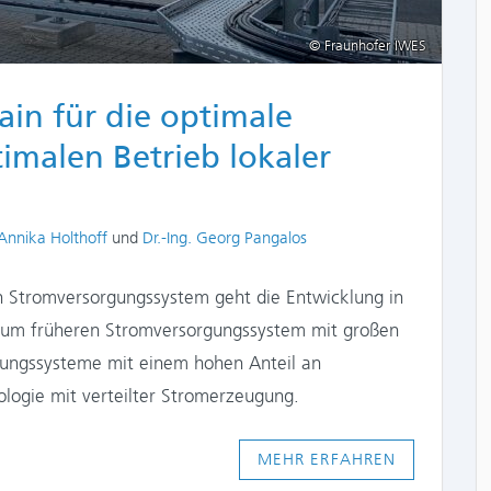
© Fraunhofer IWES
ain für die optimale
malen Betrieb lokaler
Authors
Annika Holthoff
und
Dr.-Ing. Georg Pangalos
n Stromversorgungssystem geht die Entwicklung in
 zum früheren Stromversorgungssystem mit großen
ungssysteme mit einem hohen Anteil an
logie mit verteilter Stromerzeugung.
MEHR ERFAHREN