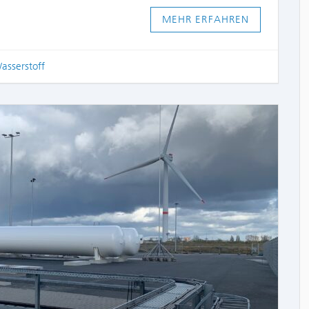
MEHR ERFAHREN
asserstoff
COMME