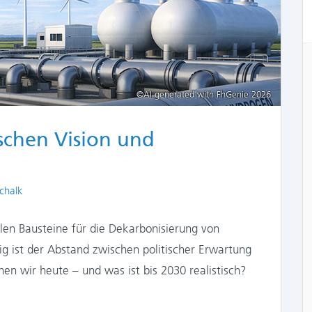
©AI-generated with FhGenie 2026
schen Vision und
s
chalk
alen Bausteine für die Dekarbonisierung von
ig ist der Abstand zwischen politischer Erwartung
en wir heute – und was ist bis 2030 realistisch?