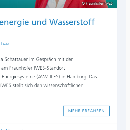
© Fraunhofer IWES
energie und Wasserstoff
ors
 Luxa
lvia Schattauer im Gespräch mit der
xa am Fraunhofer IWES-Standort
r Energiesysteme (AWZ ILES) in Hamburg. Das
 IWES stellt sich den wissenschaftlichen
MEHR ERFAHREN