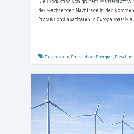
Die Produktion von grünem Wasserstoff wi
der wachsenden Nachfrage in den kommend
Produktionskapazitäten in Europa massiv 
Tagged
Elektrolyseur
,
Erneuerbare Energien
,
Forschun