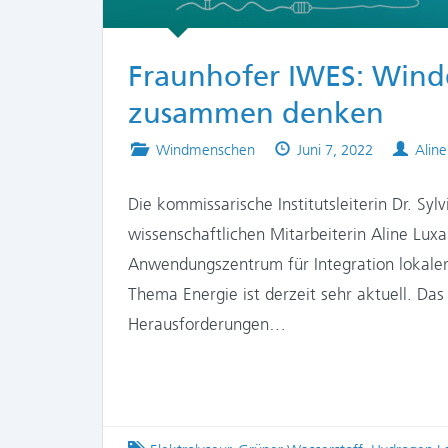
Fraunhofer IWES: Wind
zusammen denken
Posted
Published
Auth
Windmenschen
Juni 7, 2022
Aline
in
on
Die kommissarische Institutsleiterin Dr. Sy
wissenschaftlichen Mitarbeiterin Aline Lu
Anwendungszentrum für Integration lokale
Thema Energie ist derzeit sehr aktuell. Das
Herausforderungen…