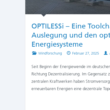
OPTILESSi – Eine Toolch
Auslegung und den opti
Energiesysteme
Posted
Published
Windforschung
Februar 27, 2025
in
on
Seit Beginn der Energiewende im deutsche
Richtung Dezentralisierung. Im Gegensatz
zentralen Kraftwerken haben Stromversorg
erneuerbaren Energien eine dezentrale Topo