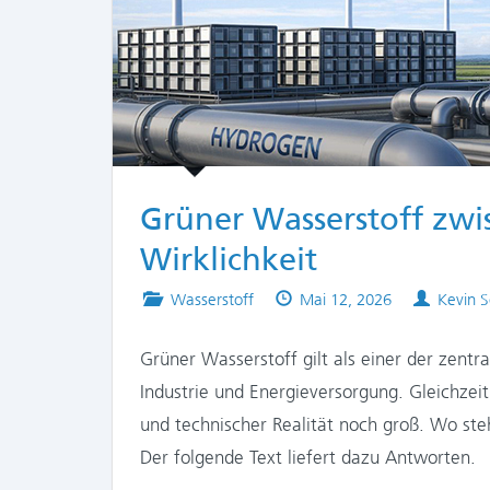
Grüner Wasserstoff zwi
Wirklichkeit
Posted
Published
Author
Wasserstoff
Mai 12, 2026
Kevin S
in
on
Grüner Wasserstoff gilt als einer der zentr
Industrie und Energieversorgung. Gleichzeit
und technischer Realität noch groß. Wo steh
Der folgende Text liefert dazu Antworten.