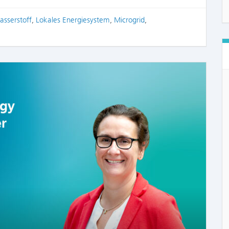
sserstoff
,
Lokales Energiesystem
,
Microgrid
,
COMME