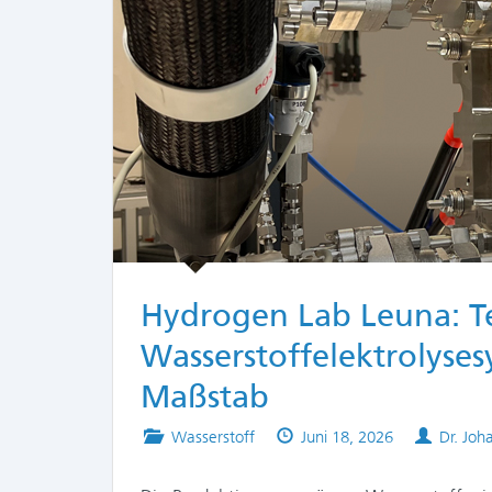
Hydrogen Lab Leuna: Te
Wasserstoffelektrolyses
Maßstab
Posted
Published
Author
Wasserstoff
Juni 18, 2026
Dr. Joh
in
on