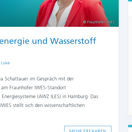
© Fraunhofer IWES
energie und Wasserstoff
ors
 Luxa
lvia Schattauer im Gespräch mit der
xa am Fraunhofer IWES-Standort
r Energiesysteme (AWZ ILES) in Hamburg. Das
 IWES stellt sich den wissenschaftlichen
MEHR ERFAHREN