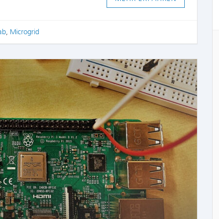
ab
,
Microgrid
COMME