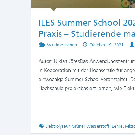
ILES Summer School 202
Praxis – Studierende m
Posted
Published
Windmenschen
Oktober 19, 2021
in
on
Autor: Niklas JöresDas Anwendungszentrum 
in Kooperation mit der Hochschule für an
einwöchige Summer School veranstaltet. Da
Hochschule projektbasiert lernen, wie Ele
Tagged
Elektrolyseur
,
Grüner Wasserstoff
,
Lehre
,
Micr