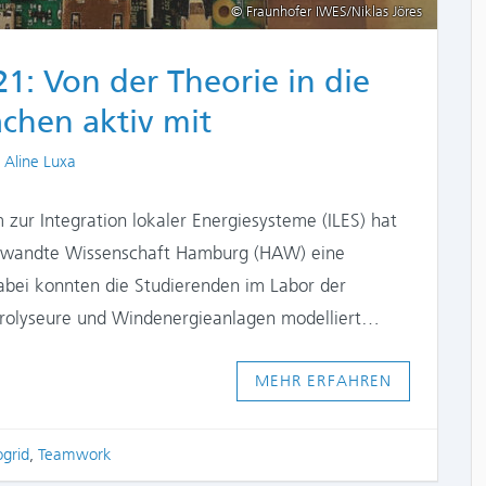
© Fraunhofer IWES/Niklas Jöres
1: Von der Theorie in die
achen aktiv mit
Authors
Aline Luxa
zur Integration lokaler Energiesysteme (ILES) hat
gewandte Wissenschaft Hamburg (HAW) eine
bei konnten die Studierenden im Labor der
ktrolyseure und Windenergieanlagen modelliert…
MEHR ERFAHREN
ogrid
,
Teamwork