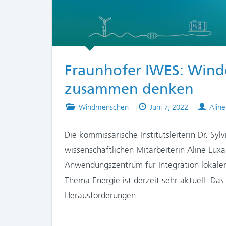
Fraunhofer IWES: Wind
zusammen denken
Posted
Published
Auth
Windmenschen
Juni 7, 2022
Aline
in
on
Die kommissarische Institutsleiterin Dr. Sy
wissenschaftlichen Mitarbeiterin Aline Lu
Anwendungszentrum für Integration lokale
Thema Energie ist derzeit sehr aktuell. Das
Herausforderungen…