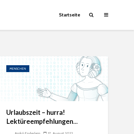
Startseite
MENSCHEN
Urlaubszeit – hurra!
Lektüreempfehlungen...
Anikó Enderlein
17. August 2022