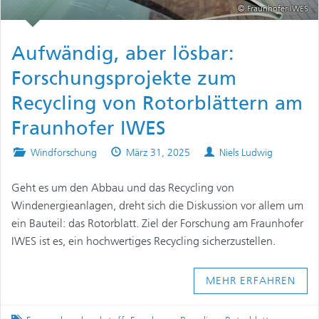
© Fraunhofer IWES
Aufwändig, aber lösbar:
Forschungsprojekte zum
Recycling von Rotorblättern am
Fraunhofer IWES
Posted
Published
Authors
Windforschung
März 31, 2025
Niels Ludwig
in
on
Geht es um den Abbau und das Recycling von
Windenergieanlagen, dreht sich die Diskussion vor allem um
ein Bauteil: das Rotorblatt. Ziel der Forschung am Fraunhofer
IWES ist es, ein hochwertiges Recycling sicherzustellen.
MEHR ERFAHREN