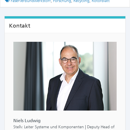
Tagged
Faserverbundwerkstoff
,
Forschung
,
Recycling
,
Rotorblatt
Kontakt
Niels Ludwig
Stellv. Leiter Systeme und Komponenten | Deputy Head of