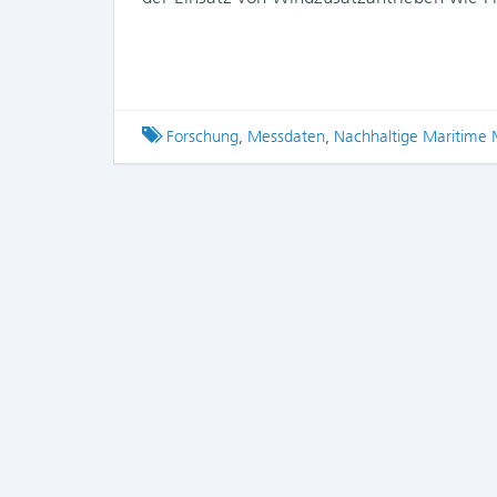
Tagged
Forschung
,
Messdaten
,
Nachhaltige Maritime M