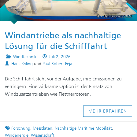
© J. Bambrowicz 2026
Windantriebe als nachhaltige
Lösung für die Schifffahrt
Posted
Published
Windtechnik
Juli 2, 2026
Authors
in
on
Hans Kyling
und
Paul Robert Feja
Die Schifffahrt steht vor der Aufgabe, ihre Emissionen zu
verringern. Eine wirksame Option ist der Einsatz von
Windzusatzantrieben wie Flettnerrotoren.
MEHR ERFAHREN
Tagged
Forschung
,
Messdaten
,
Nachhaltige Maritime Mobilität
,
Windenergie
,
Wissenschaft