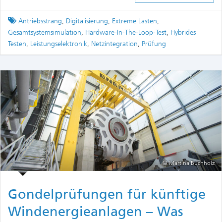
Tagged
Antriebsstrang
,
Digitalisierung
,
Extreme Lasten
,
Gesamtsystemsimulation
,
Hardware-In-The-Loop-Test
,
Hybrides
Testen
,
Leistungselektronik
,
Netzintegration
,
Prüfung
© Martina Buchholz
Gondelprüfungen für künftige
Windenergieanlagen – Was