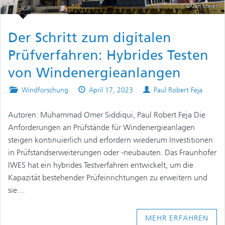
© Jan Meier
Der Schritt zum digitalen
Prüfverfahren: Hybrides Testen
von Windenergieanlangen
Posted
Published
Authors
Windforschung
April 17, 2023
Paul Robert Feja
in
on
Autoren: Muhammad Omer Siddiqui, Paul Robert Feja Die
Anforderungen an Prüfstände für Windenergieanlagen
steigen kontinuierlich und erfordern wiederum Investitionen
in Prüfstandserweiterungen oder -neubauten. Das Fraunhofer
IWES hat ein hybrides Testverfahren entwickelt, um die
Kapazität bestehender Prüfeinrichtungen zu erweitern und
sie…
MEHR ERFAHREN