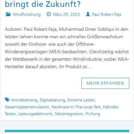
bringt die Zukunft?
Posted
Published
Authors
Windforschung
März 29, 2023
Paul Robert Feja
in
on
Autoren: Paul Robert Feja, Muhammad Omer Siddiqui In den
letzten Jahren konnte man ein schnelles Größenwachstum
sowohl der Onshore- wie auch der Offshore-
Windenergieanlagen (WEA) beobachten. Gleichzeitig wächst
der Wettbewerb in der gesamten Windindustrie, wobei WEA-
Hersteller darauf abzielen, ihr Produkt so…
MEHR ERFAHREN
Tagged
Antriebsstrang
,
Digitalisierung
,
Extreme Lasten
,
Gesamtsystemsimulation
,
Hardware-In-The-Loop-Test
,
Hybrides
Testen
,
Leistungselektronik
,
Netzintegration
,
Prüfung