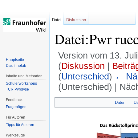
Datei
Diskussion
Datei:Pwr ruec
Version vom 13. Jul
Hauptseite
(
Diskussion
|
Beiträ
Das Innolab
(
Unterschied
)
← Näc
Inhalte und Methoden
Schülerworkshops
(Unterschied) | Näc
TCR Pyrolyse
Feedback
Datei
Da
Zur
Zur
Fragebögen
Navigation
Suche
Für Autoren
springen
springen
Tipps für Autoren
Werkzeuge