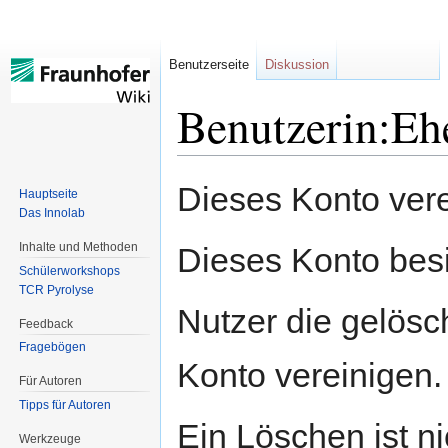
Benutzerseite
Diskussion
Benutzerin:Eh
Zur
Zur
Dieses Konto vere
Hauptseite
Navigation
Suche
Das Innolab
springen
springen
Inhalte und Methoden
Dieses Konto besi
Schülerworkshops
TCR Pyrolyse
Nutzer die gelösc
Feedback
Fragebögen
Konto vereinigen.
Für Autoren
Tipps für Autoren
Ein Löschen ist ni
Werkzeuge