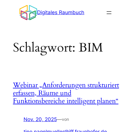
Zum
Digitales Raumbuch
Inhalt
springen
Schlagwort:
BIM
Webinar „Anforderungen strukturiert
erfassen, Räume und
Funktionsbereiche intelligent planen“
Nov. 20, 2025
—
von
tino.nagelmueller@iff.fraunhofer.de