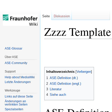
Seite
Diskussion
Zzzz Template
Zur
Zur
ASE-Glossar
Navigation
Suche
springen
springen
Über ASE
ASE-Community
Support
Inhaltsverzeichnis
Help about MediaWiki
1
ASE-Definition (dt.)
Letzte Änderungen
2
ASE-Definition (engl.)
3
Literatur
Werkzeuge
4
Siehe auch
Links auf diese Seite
Änderungen an
verlinkten Seiten
Spezialseiten