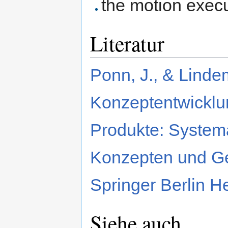
the motion execu
Literatur
Ponn, J., & Linde
Konzeptentwicklu
Produkte: System
Konzepten und Ges
Springer Berlin H
Siehe auch