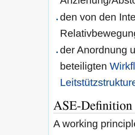
Anziehung/Abst
den von den Int
Relativbewegun
der Anordnung u
beteiligten
Wirkf
Leitstützstruktur
ASE-Definition 
​A working principl