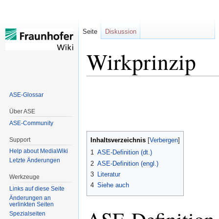
Seite
Diskussion
Wirkprinzip
Zur
Zur
ASE-Glossar
Navigation
Suche
springen
springen
Über ASE
ASE-Community
Support
Inhaltsverzeichnis
Help about MediaWiki
1
ASE-Definition (dt.)
Letzte Änderungen
2
ASE-Definition (engl.)
3
Literatur
Werkzeuge
4
Siehe auch
Links auf diese Seite
Änderungen an
verlinkten Seiten
Spezialseiten