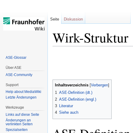
Seite
Diskussion
Wirk-Struktur
Zur
Zur
ASE-Glossar
Navigation
Suche
springen
springen
Über ASE
ASE-Community
Support
Inhaltsverzeichnis
Help about MediaWiki
1
ASE-Definition (dt.)
Letzte Änderungen
2
ASE-Definition (engl.)
3
Literatur
Werkzeuge
4
Siehe auch
Links auf diese Seite
Änderungen an
verlinkten Seiten
Spezialseiten