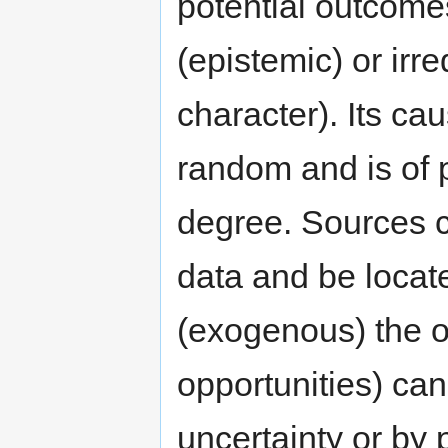
potential outcomes
(epistemic) or irre
character). Its ca
random and is of p
degree. Sources c
data and be locat
(exogenous) the ob
opportunities) ca
uncertainty or by 