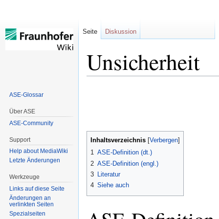
Seite
Diskussion
Unsicherheit
Zur
Zur
ASE-Glossar
Navigation
Suche
springen
springen
Über ASE
ASE-Community
Support
Inhaltsverzeichnis
Help about MediaWiki
1
ASE-Definition (dt.)
Letzte Änderungen
2
ASE-Definition (engl.)
3
Literatur
Werkzeuge
4
Siehe auch
Links auf diese Seite
Änderungen an
verlinkten Seiten
Spezialseiten