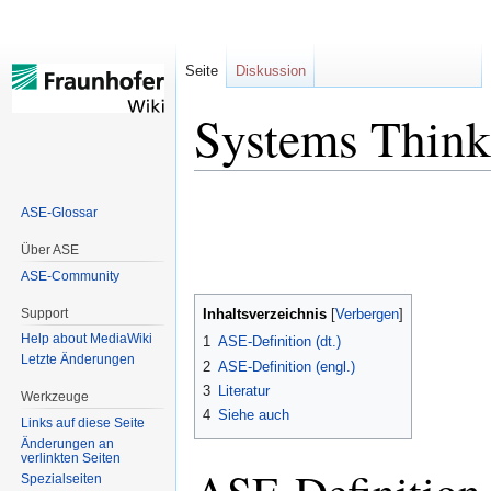
Seite
Diskussion
Systems Think
Zur
Zur
ASE-Glossar
Navigation
Suche
springen
springen
Über ASE
ASE-Community
Support
Inhaltsverzeichnis
Help about MediaWiki
1
ASE-Definition (dt.)
Letzte Änderungen
2
ASE-Definition (engl.)
3
Literatur
Werkzeuge
4
Siehe auch
Links auf diese Seite
Änderungen an
verlinkten Seiten
Spezialseiten