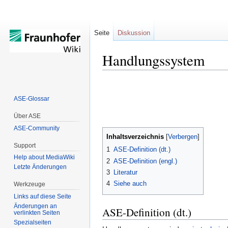
Seite
Diskussion
Handlungssystem
Zur
Zur
Navigation
Suche
ASE-Glossar
springen
springen
Über ASE
ASE-Community
Inhaltsverzeichnis
Support
1
ASE-Definition (dt.)
Help about MediaWiki
2
ASE-Definition (engl.)
Letzte Änderungen
3
Literatur
4
Siehe auch
Werkzeuge
Links auf diese Seite
Änderungen an
ASE-Definition (dt.)
verlinkten Seiten
Spezialseiten