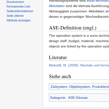
Handlungssysteme sind
sozio-technis
Druckversion
Aktivitäten
sind die kleinste Ausführun
Permanenter Link
Abhängigkeit zusammen. Aktivitäten si
Seiten­informationen
Seite zitieren
dieses in gegenseitiger Wechselbezie
Attribute anzeigen
ASE-Definition (engl.)
The operation system is a socio-technic
design staff, budget, material, machin
objects are linked by the operation sy
Literatur
Meboldt, M. (2008). Mentale und forma
Siehe auch
Zielsystem
,
Objektsystem
,
Produktent
Kategorie
:
ASE-Glossar