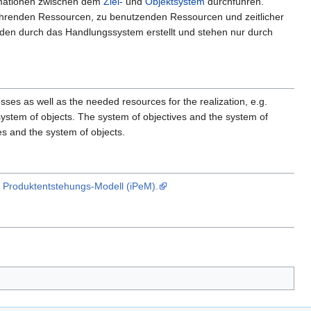
formationen zwischen dem
Ziel-
und
Objektsystem
durchführen.
führenden Ressourcen, zu benutzenden Ressourcen und zeitlicher
rden durch das Handlungssystem erstellt und stehen nur durch
ses as well as the needed resources for the realization, e.g.
system of objects. The system of objectives and the system of
es and the system of objects.
n Produktentstehungs-Modell (iPeM).