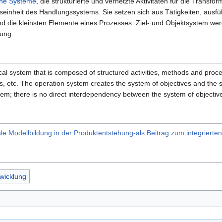
che Systeme
, die strukturierte und vernetzte Aktivitäten für die Trans
gseinheit des Handlungssystems. Sie setzen sich aus Tätigkeiten, aus
nd die kleinsten Elemente eines Prozesses. Ziel- und Objektsystem we
hung.
al system that is composed of structured activities, methods and proces
es, etc. The operation system creates the system of objectives and the 
stem; there is no direct interdependency between the system of objectiv
le Modellbildung in der Produktentstehung-als Beitrag zum integrierte
wicklung