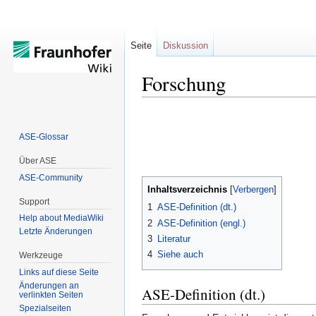
Seite
Diskussion
Forschung
Zur
Zur
Navigation
Suche
ASE-Glossar
springen
springen
Über ASE
ASE-Community
Inhaltsverzeichnis
Support
1
ASE-Definition (dt.)
Help about MediaWiki
2
ASE-Definition (engl.)
Letzte Änderungen
3
Literatur
4
Siehe auch
Werkzeuge
Links auf diese Seite
Änderungen an
ASE-Definition (dt.)
verlinkten Seiten
Spezialseiten