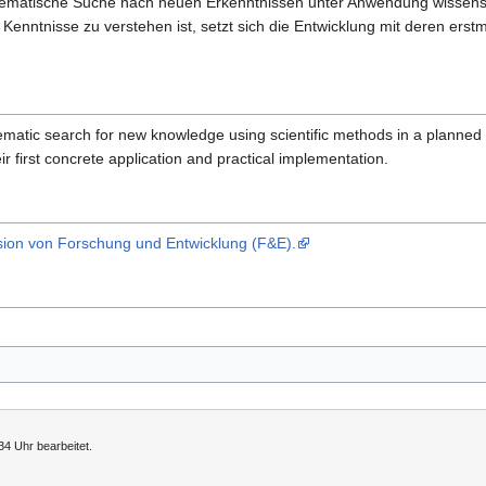
stematische Suche nach neuen Erkenntnissen unter Anwendung wissens
Kenntnisse zu verstehen ist, setzt sich die Entwicklung mit deren ers
atic search for new knowledge using scientific methods in a planned f
 first concrete application and practical implementation.
ision von Forschung und Entwicklung (F&E).
4 Uhr bearbeitet.