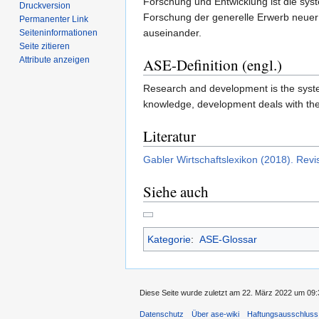
Forschung und Entwicklung ist die sy
Druckversion
Forschung der generelle Erwerb neuer 
Permanenter Link
auseinander.
Seiten­informationen
Seite zitieren
Attribute anzeigen
ASE-Definition (engl.)
Research and development is the system
knowledge, development deals with their
Literatur
Gabler Wirtschaftslexikon (2018). Rev
Siehe auch
Kategorie
:
ASE-Glossar
Diese Seite wurde zuletzt am 22. März 2022 um 09:3
Datenschutz
Über ase-wiki
Haftungsausschluss