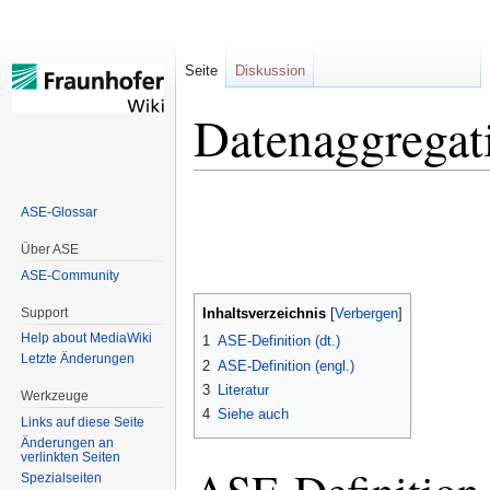
Seite
Diskussion
Datenaggregat
Zur
Zur
ASE-Glossar
Navigation
Suche
springen
springen
Über ASE
ASE-Community
Support
Inhaltsverzeichnis
Help about MediaWiki
1
ASE-Definition (dt.)
Letzte Änderungen
2
ASE-Definition (engl.)
3
Literatur
Werkzeuge
4
Siehe auch
Links auf diese Seite
Änderungen an
verlinkten Seiten
Spezialseiten