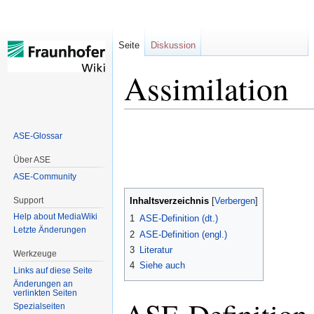
Seite
Diskussion
Assimilation
Zur
Zur
ASE-Glossar
Navigation
Suche
springen
springen
Über ASE
ASE-Community
Support
Inhaltsverzeichnis
Help about MediaWiki
1
ASE-Definition (dt.)
Letzte Änderungen
2
ASE-Definition (engl.)
3
Literatur
Werkzeuge
4
Siehe auch
Links auf diese Seite
Änderungen an
verlinkten Seiten
Spezialseiten