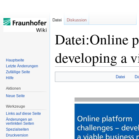
Datei
Diskussion
Datei:Online p
developing a v
Hauptseite
Letzte Änderungen
Zufällige Seite
Datei
Da
Hilfe
Zur
Zur
Navigation
Suche
Aktionen
springen
springen
Neue Seite
Werkzeuge
Links auf diese Seite
Änderungen an
verlinkten Seiten
Spezialseiten
Druckversion