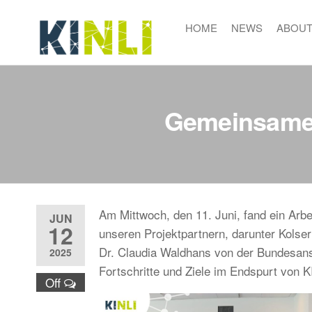
Skip
to
HOME
NEWS
ABOU
KINLI
KI für nachhaltige
the
Lebensmittelqualität
content
Gemeinsamer 
Am Mittwoch, den 11. Juni, fand ein Arbe
JUN
12
unseren Projektpartnern, darunter Kol
Dr. Claudia Waldhans von der Bundesanst
2025
Fortschritte und Ziele im Endspurt von 
Off