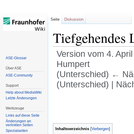
Seite
Diskussion
Tiefgehendes 
Version vom 4. Apri
ASE-Glossar
Humpert
Über ASE
(Unterschied) ← Näc
ASE-Community
(Unterschied) | Näc
Support
Help about MediaWiki
Zur
Zur
Letzte Änderungen
Navigation
Suche
Werkzeuge
springen
springen
Links auf diese Seite
Änderungen an
verlinkten Seiten
Inhaltsverzeichnis
Spezialseiten