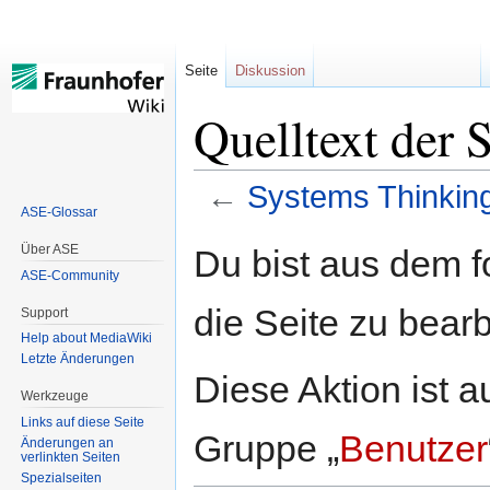
Seite
Diskussion
Quelltext der 
←
Systems Thinkin
ASE-Glossar
Zur
Zur
Über ASE
Du bist aus dem f
Navigation
Suche
ASE-Community
springen
springen
die Seite zu bearb
Support
Help about MediaWiki
Letzte Änderungen
Diese Aktion ist a
Werkzeuge
Links auf diese Seite
Gruppe „
Benutzer
Änderungen an
verlinkten Seiten
Spezialseiten