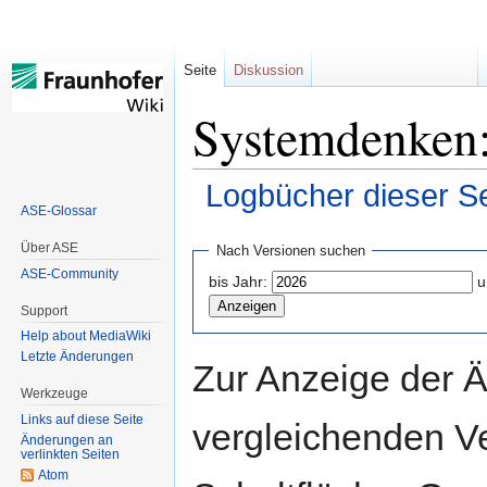
Seite
Diskussion
Systemdenken:
Logbücher dieser Se
ASE-Glossar
Zur
Zur
Über ASE
Nach Versionen suchen
Navigation
Suche
ASE-Community
bis Jahr:
u
springen
springen
Support
Help about MediaWiki
Letzte Änderungen
Zur Anzeige der 
Werkzeuge
Links auf diese Seite
vergleichenden V
Änderungen an
verlinkten Seiten
Atom