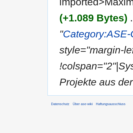
imported>Maximi
(+1.089 Bytes)
‎
.
"
Category:ASE-
style="margin-lef
!colspan="2"|Sy
Projekte aus der
Datenschutz
Über ase-wiki
Haftungsausschluss