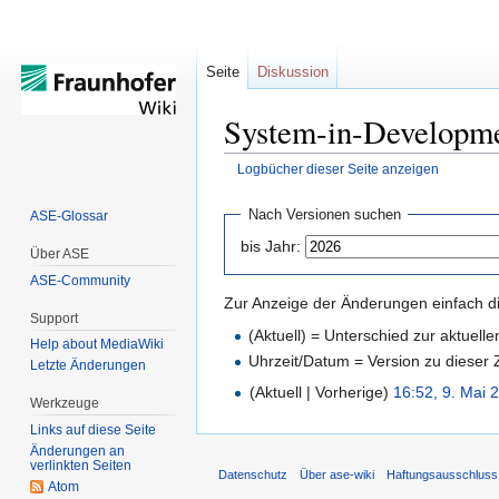
Seite
Diskussion
System-in-Developme
Logbücher dieser Seite anzeigen
Zur
Zur
Nach Versionen suchen
ASE-Glossar
Navigation
Suche
bis Jahr:
Über ASE
springen
springen
ASE-Community
Zur Anzeige der Änderungen einfach di
Support
(Aktuell) = Unterschied zur aktuell
Help about MediaWiki
Uhrzeit/Datum = Version zu dieser
Letzte Änderungen
(Aktuell | Vorherige)
16:52, 9. Mai 
Werkzeuge
Links auf diese Seite
Änderungen an
verlinkten Seiten
Datenschutz
Über ase-wiki
Haftungsausschluss
Atom