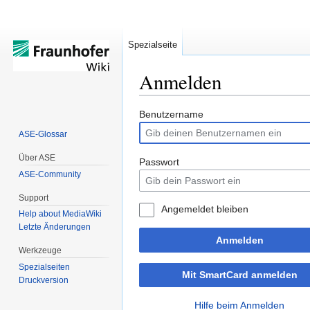
Spezialseite
Anmelden
Zur
Zur
Benutzername
Navigation
Suche
ASE-Glossar
springen
springen
Über ASE
Passwort
ASE-Community
Support
Angemeldet bleiben
Help about MediaWiki
Letzte Änderungen
Anmelden
Werkzeuge
Spezialseiten
Mit SmartCard anmelden
Druckversion
Hilfe beim Anmelden