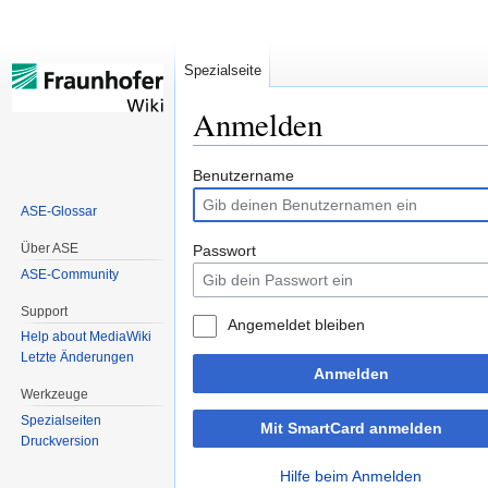
Spezialseite
Anmelden
Zur
Zur
Benutzername
Navigation
Suche
ASE-Glossar
springen
springen
Über ASE
Passwort
ASE-Community
Support
Angemeldet bleiben
Help about MediaWiki
Letzte Änderungen
Anmelden
Werkzeuge
Spezialseiten
Mit SmartCard anmelden
Druckversion
Hilfe beim Anmelden