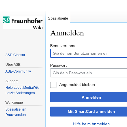
Spezialseite
Anmelden
Zur
Zur
Benutzername
Navigation
Suche
ASE-Glossar
springen
springen
Über ASE
Passwort
ASE-Community
Support
Angemeldet bleiben
Help about MediaWiki
Letzte Änderungen
Anmelden
Werkzeuge
Spezialseiten
Mit SmartCard anmelden
Druckversion
Hilfe beim Anmelden