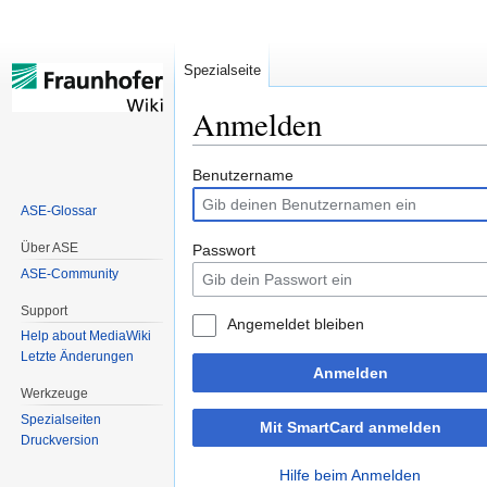
Spezialseite
Anmelden
Zur
Zur
Benutzername
Navigation
Suche
ASE-Glossar
springen
springen
Über ASE
Passwort
ASE-Community
Support
Angemeldet bleiben
Help about MediaWiki
Letzte Änderungen
Anmelden
Werkzeuge
Spezialseiten
Mit SmartCard anmelden
Druckversion
Hilfe beim Anmelden