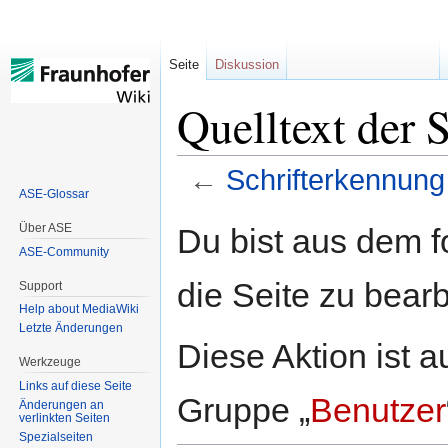
Seite
Diskussion
Quelltext der 
←
Schrifterkennung
ASE-Glossar
Zur
Zur
Über ASE
Du bist aus dem f
Navigation
Suche
ASE-Community
springen
springen
die Seite zu bearb
Support
Help about MediaWiki
Letzte Änderungen
Diese Aktion ist a
Werkzeuge
Links auf diese Seite
Gruppe „
Benutzer
Änderungen an
verlinkten Seiten
Spezialseiten