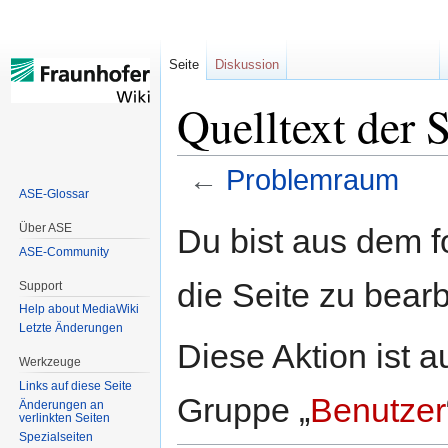
Seite
Diskussion
Quelltext der 
←
Problemraum
ASE-Glossar
Zur
Zur
Über ASE
Du bist aus dem f
Navigation
Suche
ASE-Community
springen
springen
die Seite zu bearb
Support
Help about MediaWiki
Letzte Änderungen
Diese Aktion ist a
Werkzeuge
Links auf diese Seite
Gruppe „
Benutzer
Änderungen an
verlinkten Seiten
Spezialseiten