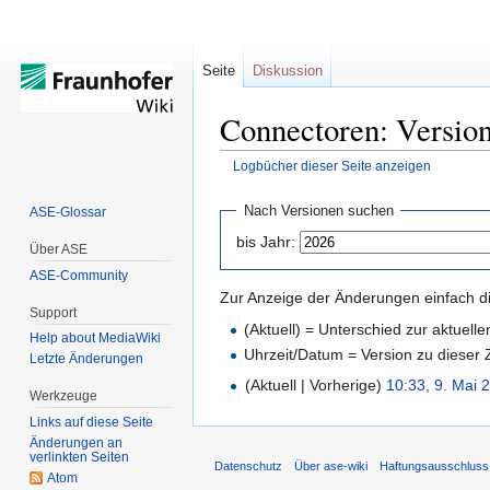
Seite
Diskussion
Connectoren: Version
Logbücher dieser Seite anzeigen
Zur
Zur
Nach Versionen suchen
ASE-Glossar
Navigation
Suche
bis Jahr:
Über ASE
springen
springen
ASE-Community
Zur Anzeige der Änderungen einfach di
Support
(Aktuell) = Unterschied zur aktuell
Help about MediaWiki
Uhrzeit/Datum = Version zu dieser
Letzte Änderungen
(Aktuell | Vorherige)
10:33, 9. Mai 
Werkzeuge
Links auf diese Seite
Änderungen an
verlinkten Seiten
Datenschutz
Über ase-wiki
Haftungsausschluss
Atom