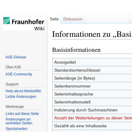
Seite
Diskussion
Informationen zu „Bas
Basisinformationen
Zur
Zur
Navigation
Suche
ASE-Glossar
springen
springen
Anzeigetitel
Über ASE
Standardsortierschlüssel
ASE-Community
Seitenlänge (in Bytes)
Support
Seitenkennnummer
Help about MediaWiki
Seiteninhaltssprache
Letzte Änderungen
Seiteninhaltsmodell
Werkzeuge
Indizierung durch Suchmaschinen
Links auf diese Seite
Anzahl der Weiterleitungen zu dieser Seit
Änderungen an
verlinkten Seiten
Gezählt als eine Inhaltsseite
Spezialseiten