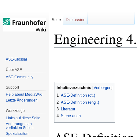
Seite
Diskussion
Engineering 4
Zur
Zur
ASE-Glossar
Navigation
Suche
springen
springen
Über ASE
ASE-Community
Support
Inhaltsverzeichnis
Help about MediaWiki
1
ASE-Definition (dt.)
Letzte Änderungen
2
ASE-Definition (engl.)
3
Literatur
Werkzeuge
4
Siehe auch
Links auf diese Seite
Änderungen an
verlinkten Seiten
Spezialseiten