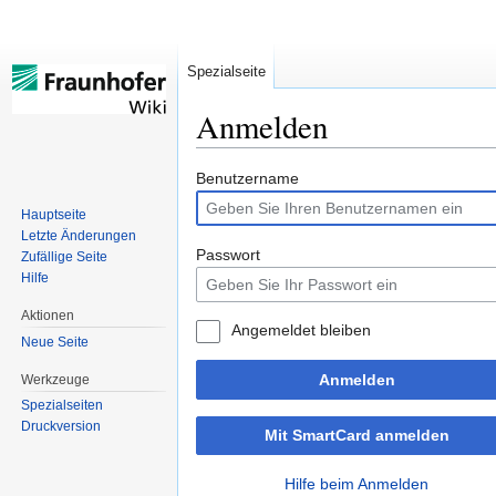
Spezialseite
Anmelden
Zur
Zur
Benutzername
Navigation
Suche
Hauptseite
springen
springen
Letzte Änderungen
Passwort
Zufällige Seite
Hilfe
Aktionen
Angemeldet bleiben
Neue Seite
Anmelden
Werkzeuge
Spezialseiten
Druckversion
Mit SmartCard anmelden
Hilfe beim Anmelden