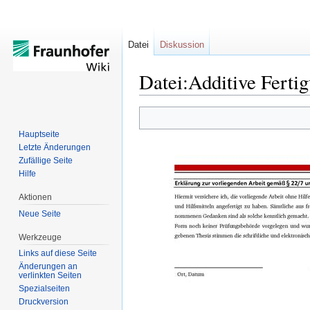
Datei
Diskussion
Datei:Additive Ferti
Zur
Zur
Hauptseite
Navigation
Suche
Letzte Änderungen
springen
springen
Zufällige Seite
Hilfe
Aktionen
Neue Seite
Werkzeuge
Links auf diese Seite
Änderungen an
verlinkten Seiten
Spezialseiten
Druckversion