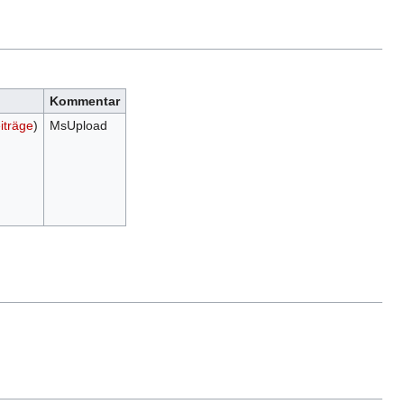
Kommentar
iträge
)
MsUpload