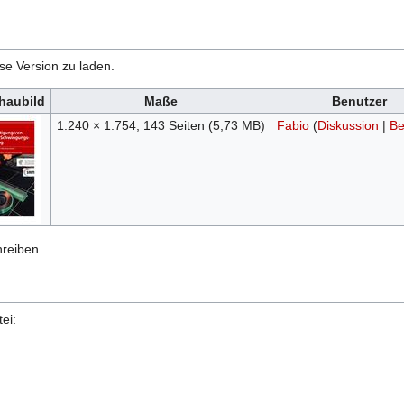
ese Version zu laden.
haubild
Maße
Benutzer
1.240 × 1.754, 143 Seiten
(5,73 MB)
Fabio
(
Diskussion
|
Be
hreiben.
ei: