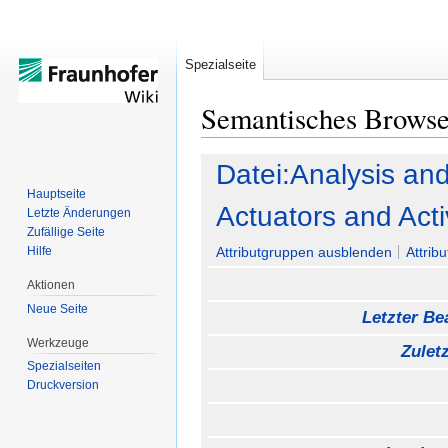
Spezialseite
Semantisches Brows
Zur
Zur
Datei:Analysis an
Navigation
Suche
Hauptseite
springen
springen
Actuators and Acti
Letzte Änderungen
Zufällige Seite
Hilfe
Attributgruppen ausblenden
Attrib
Aktionen
Neue Seite
Letzter Bea
Werkzeuge
Zulet
Spezialseiten
Druckversion