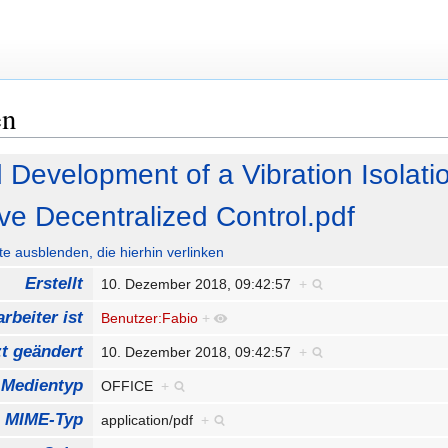
en
d Development of a Vibration Isolat
ve Decentralized Control.pdf
ute ausblenden, die hierhin verlinken
Erstellt
10. Dezember 2018, 09:42:57
+
rbeiter ist
Benutzer:Fabio
+
zt geändert
10. Dezember 2018, 09:42:57
+
Medientyp
OFFICE
+
MIME-Typ
application/pdf
+