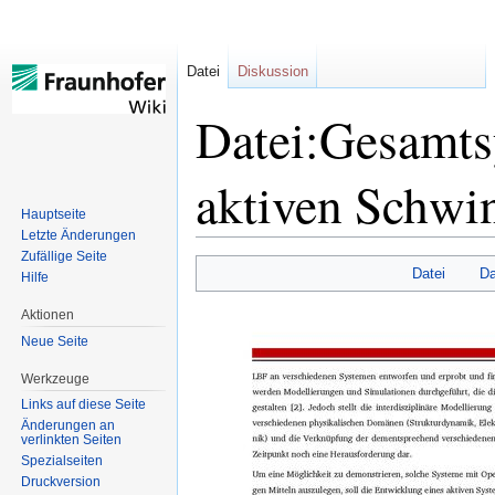
Datei
Diskussion
Datei:Gesamts
aktiven Schwi
Hauptseite
Letzte Änderungen
Zufällige Seite
Datei
Da
Hilfe
Zur
Zur
Navigation
Suche
Aktionen
springen
springen
Neue Seite
Werkzeuge
Links auf diese Seite
Änderungen an
verlinkten Seiten
Spezialseiten
Druckversion