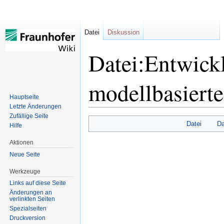
Datei
Diskussion
Datei:Entwickl
modellbasiert
Hauptseite
Letzte Änderungen
Zufällige Seite
Datei
Da
Hilfe
Zur
Zur
Navigation
Suche
Aktionen
springen
springen
Neue Seite
Werkzeuge
Links auf diese Seite
Änderungen an
verlinkten Seiten
Spezialseiten
Druckversion