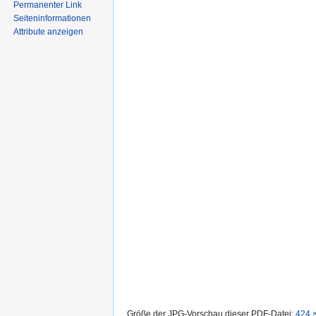
Permanenter Link
Seiten­informationen
Attribute anzeigen
Größe der JPG-Vorschau dieser PDF-Datei:
424 ×