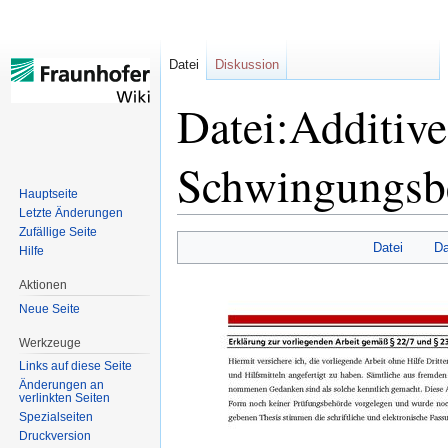
Datei
Diskussion
Datei:Additive
Schwingungsbe
Hauptseite
Letzte Änderungen
Zufällige Seite
Datei
Da
Hilfe
Zur
Zur
Navigation
Suche
Aktionen
springen
springen
Neue Seite
Werkzeuge
Links auf diese Seite
Änderungen an
verlinkten Seiten
Spezialseiten
Druckversion