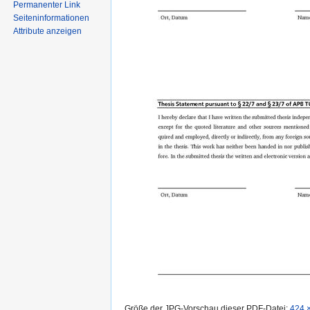
Permanenter Link
Seiten­informationen
Attribute anzeigen
Größe der JPG-Vorschau dieser PDF-Datei:
424 ×